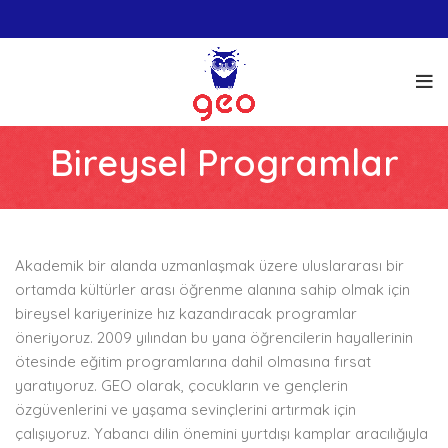
Bireysel Programlar
Akademik bir alanda uzmanlaşmak üzere uluslararası bir
ortamda kültürler arası öğrenme alanına sahip olmak için
bireysel kariyerinize hız kazandıracak programlar
öneriyoruz. 2009 yılından bu yana öğrencilerin hayallerinin
ötesinde eğitim programlarına dahil olmasına fırsat
yaratıyoruz. GEO olarak, çocukların ve gençlerin
özgüvenlerini ve yaşama sevinçlerini artırmak için
çalışıyoruz. Yabancı dilin önemini yurtdışı kamplar aracılığıyla