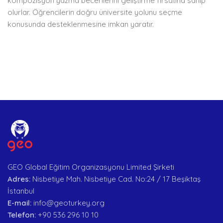
kompozisyon yazma becerilerini geliştirme fırsatına sahip
olurlar. Öğrencilerin doğru üniversite yolunu seçme
konusunda desteklenmesine imkan yaratır.
GEO Global Eğitim Organizasyonu Limited Şirketi
Adres:
Nisbetiye Mah. Nisbetiye Cad. No:24 / 17 Beşiktaş
İstanbul
E-mail:
info@geoturkey.org
Telefon:
+90 536 296 10 10