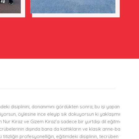
siplinini, donanımını gördükten sonra; bu işi yapan diğer
 öylesine ince eleyip sık dokuyorsun ki yaklaşımındaki
ka
az ve Gizem Kiraz’a sadece bir yurtdışı dil eğitmeni,
edin
rinin dışında bana da kattıkların ve klasik anne-baba
profesyonelliğin, eğitimdeki disiplinin, tecrüben ve en