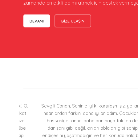
zamanda en etkili adımı atmak için destek vermeye 
DEVAMI
BİZE ULAŞIN
ki, O,
Sevgili Canan, Seninle iyi ki karşılaşmışız, yollarımız 
ikkat
insanlardan farkını daha iyi anladım. Çocukların yaşl
özel
hassasiyet anne-babaların hayattaki en değerli varlı
crübe
danışanı gibi değil, onları ablaları gibi sahiplenme
ekip
endişesini yaşatmadığın ve her konuda hala benim ve ku