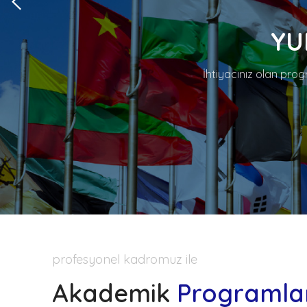
YU
İhtiyacınız olan progr
profesyonel kadromuz ile
Akademik
Programla