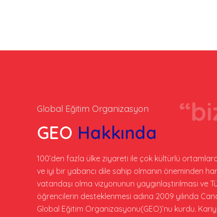
“bi
Global Eğitim Organizasyon
GEO
Hakkında
100’den fazla ülke ziyareti ile çok kültürlü ortaml
ve iyi bir yabancı dile sahip olmanın öneminden ha
vatandaşı olma vizyonunun yaygınlaştırılması ve Tü
öğrencilerin desteklenmesi adına 2009 yılında Can
Global Eğitim Organizasyonu(GEO)’nu kurdu. Kariye