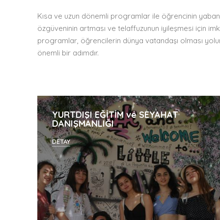
Kısa ve uzun dönemli programlar ile öğrencinin yaban
özgüveninin artması ve telaffuzunun iyileşmesi için i
programlar, öğrencilerin dünya vatandaşı olması yolu
önemli bir adımdır.
YURTDIŞI EĞİTİM ve SEYAHAT
DANIŞMANLIĞI
DETAY