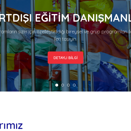
RTDIŞI EĞİTİM DANIŞMANL
amların sizin için özelleştirildiği bireysel ve grup programları il
ileri taşıyın.
DETAYLI BİLGİ
rımız