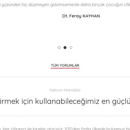
den hiç düşmeyen gülümsemenle daha birçok çocuğun ufkunu açma
Dt. Feray KAYHAN
TÜM YORUMLAR
Nelson Mandela
rmek için kullanabileceğimiz en güçlü 
 her öğrenci ile birebir görüşür. 100’den fazla ülkede bulunmuş b