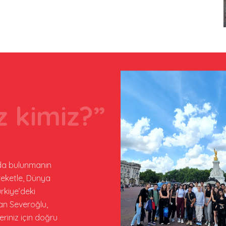
z kimiz?”
arda bulunmanın
reketle, Dünya
rkiye’deki
an Severoğlu,
riniz için doğru