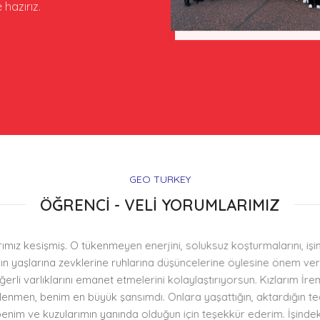
hazırız.
GEO TURKEY
ÖĞRENCİ - VELİ YORUMLARIMIZ
kesişmiş. O tükenmeyen enerjini, soluksuz koşturmalarını, işindeki di
arına zevklerine ruhlarına düşüncelerine öylesine önem veriyorsun,
klarını emanet etmelerini kolaylaştırıyorsun. Kızlarım İrem Nur Kir
n, benim en büyük şansımdı. Onlara yaşattığın, aktardığın tecrübele
zularımın yanında olduğun için teşekkür ederim. İşindeki titizliğin 