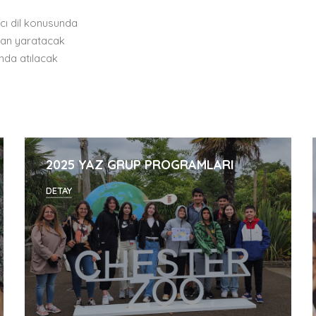
cı dil konusunda
mkan yaratacak
nda atılacak
2025 YAZ GRUP PROGRAMLARI
DETAY