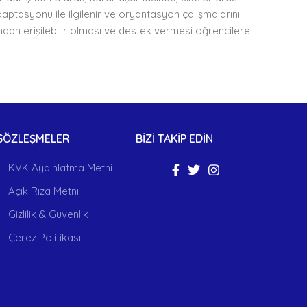
ptasyonu ile ilgilenir ve oryantasyon çalışmalarını
dan erişilebilir olması ve destek vermesi öğrencilere
SÖZLEŞMELER
BİZİ TAKİP EDİN
KVK Aydınlatma Metni
Açık Rıza Metni
Gizlilik & Güvenlik
Çerez Politikası