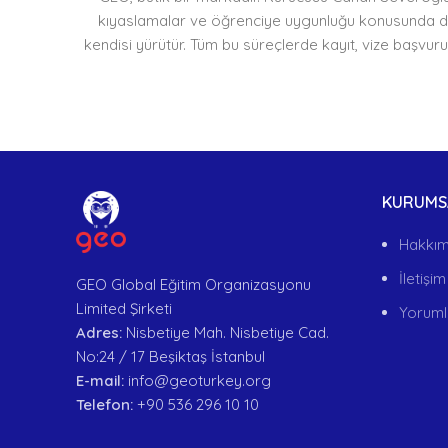
kıyaslamalar ve öğrenciye uygunluğu konusunda danı
kendisi yürütür. Tüm bu süreçlerde kayıt, vize başvu
KURUMS
Hakkım
İletişim
GEO Global Eğitim Organizasyonu
Limited Şirketi
Yoruml
Adres:
Nisbetiye Mah. Nisbetiye Cad.
No:24 / 17 Beşiktaş İstanbul
E-mail:
info@geoturkey.org
Telefon:
+90 536 296 10 10