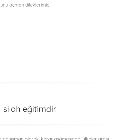
n dileklerimle…
silah eğitimdir.
ir danışman olarak, karar aşamasında, ülkeler arası