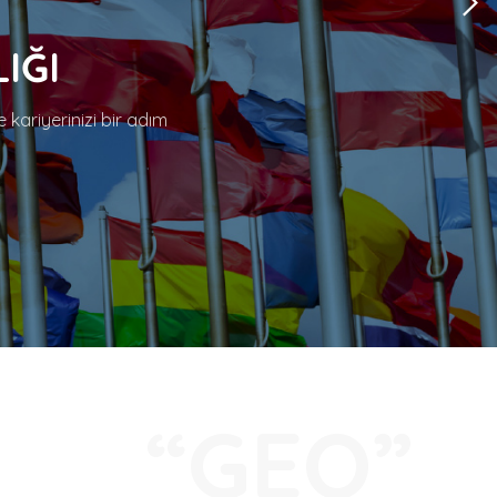
IĞI
e kariyerinizi bir adım
“GEO”