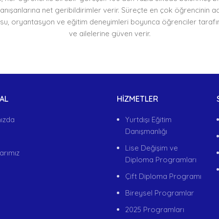
şanlarına net geribildirimler verir. Süreçte en çok öğrencinin ada
rusu, oryantasyon ve eğitim deneyimleri boyunca öğrenciler tarafın
ve ailelerine güven verir.
AL
HIZMETLER
ızda
Yurtdışı Eğitim
Danışmanlığı
Lise Değişim ve
arımız
Diploma Programları
Çift Diploma Programı
Bireysel Programlar
2025 Programları