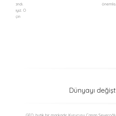
landı.
önemlisi yüzün
ayız. O
için
Dünyayı değişti
GEO, butik bir markadır. Kurucusu Canan Severoğlu,