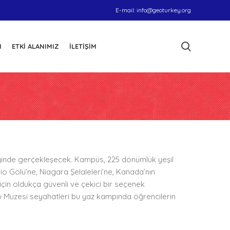
E-mail:
info@geoturkey.org
I
ETKI ALANIMIZ
İLETIŞIM
iğinde gerçekleşecek. Kampüs, 225 dönümlük yeşil
o Gölü’ne, Niagara Şelaleleri’ne, Kanada’nın
çin oldukça güvenli ve çekici bir seçenek
io Müzesi seyahatleri bu yaz kampında öğrencilerin