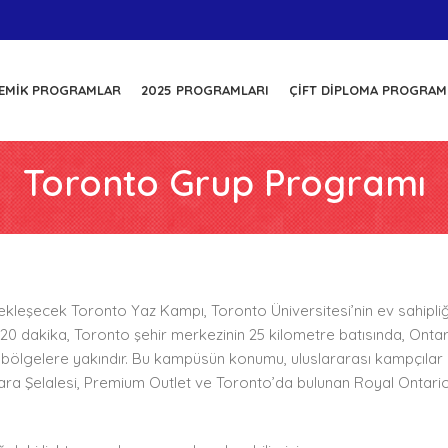
EMIK PROGRAMLAR
2025 PROGRAMLARI
ÇIFT DIPLOMA PROGRAM
Toronto Grup Programı
kleşecek Toronto Yaz Kampı, Toronto Üniversitesi’nin ev sahipl
 dakika, Toronto şehir merkezinin 25 kilometre batısında, Ontari
 bölgelere yakındır. Bu kampüsün konumu, uluslararası kampçılar i
agara Şelalesi, Premium Outlet ve Toronto’da bulunan Royal Ontar