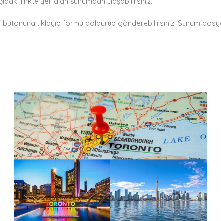
aki linkte yer alan sunumdan ulaşabilirsiniz.
butonuna tıklayıp formu doldurup gönderebilirsiniz. Sunum dosyas