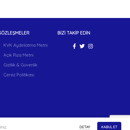
SÖZLEŞMELER
BİZİ TAKİP EDİN
KVK Aydınlatma Metni
Açık Rıza Metni
Gizlilik & Güvenlik
Çerez Politikası
niz.
DETAY
KABUL ET
sarım