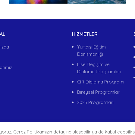
AL
HIZMETLER
ızda
Yurtdışı Eğitim
Danışmanlığı
Lise Değişim ve
arımız
Diploma Programları
Çift Diploma Programı
Bireysel Programlar
2025 Programları
yoruz. Çerez Politikamızın detayına ulaşabilir ya da kabul edebilirsi
Turkey 2022
Tüm Hakları Saklıdır. Designed by
Arisdot Web Ta