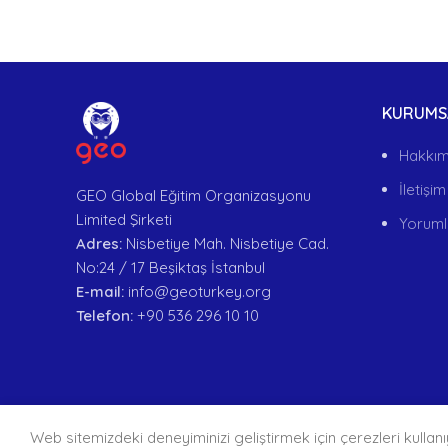
KURUMS
Hakkım
İletişim
GEO Global Eğitim Organizasyonu
Limited Şirketi
Yoruml
Adres:
Nisbetiye Mah. Nisbetiye Cad.
No:24 / 17 Beşiktaş İstanbul
E-mail:
info@geoturkey.org
Telefon:
+90 536 296 10 10
Web sitemizdeki deneyiminizi geliştirmek için çerezleri kullanı
Geo 