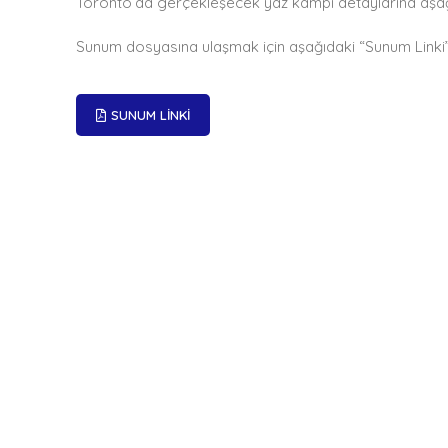
Toronto’da gerçekleşecek yaz kampı detaylarına aşağıd
Sunum dosyasına ulaşmak için aşağıdaki “Sunum Linki” 
SUNUM LINKI