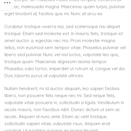
erat ac, malesuada magna. Maecenas quam turpis, pulvinar
eget tincidunt id, facilisis quis mi. Nunc at arcu ex.
Curabitur tristique viverra nisi, sed scelerisque nisi aliquet
tristique. Etiam sed molestie est. In mauris felis, tristique sit
amet auctor a, egestas nec nisi. Proin molestie magna
tellus, non euismod sem tempor vitae. Phasellus pulvinar vel
libero sed pulvinar. Nunc vel nisl luctus, vulputate leo quis,
tristique quam. Maecenas dignissim lacinia tempor.
Phasellus odio tortor, imperdiet ut rutrum id, congue vel dui.
Duis lobortis purus id vulputate ultrices.
Nullam hendrerit, mi id auctor aliquam, leo sapien facilisis
libero, non posuere felis neque nec mi. Sed neque felis,
vulputate vitae posuere in, sollicitudin a ligula. Vestibulum in
iaculis mauris, non faucibus nibh. Donec dictum ut sem ac
iaculis. Aliquam id nunc ante. Etiam ac velit tristique,
sollicitudin sapien vitae, vulputate risus. Aliquam erat
volutpat. Ut porttitor pulvinar ex lacinia feugiat.