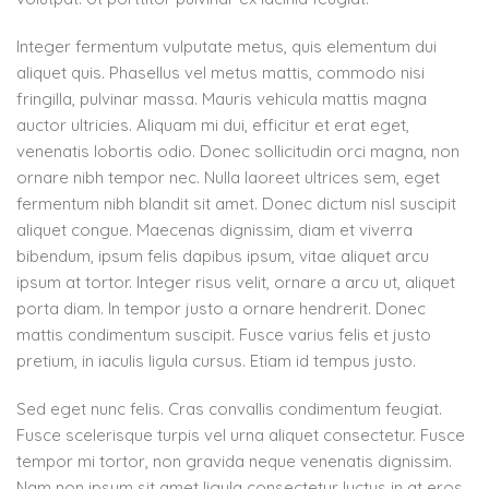
Integer fermentum vulputate metus, quis elementum dui
aliquet quis. Phasellus vel metus mattis, commodo nisi
fringilla, pulvinar massa. Mauris vehicula mattis magna
auctor ultricies. Aliquam mi dui, efficitur et erat eget,
venenatis lobortis odio. Donec sollicitudin orci magna, non
ornare nibh tempor nec. Nulla laoreet ultrices sem, eget
fermentum nibh blandit sit amet. Donec dictum nisl suscipit
aliquet congue. Maecenas dignissim, diam et viverra
bibendum, ipsum felis dapibus ipsum, vitae aliquet arcu
ipsum at tortor. Integer risus velit, ornare a arcu ut, aliquet
porta diam. In tempor justo a ornare hendrerit. Donec
mattis condimentum suscipit. Fusce varius felis et justo
pretium, in iaculis ligula cursus. Etiam id tempus justo.
Sed eget nunc felis. Cras convallis condimentum feugiat.
Fusce scelerisque turpis vel urna aliquet consectetur. Fusce
tempor mi tortor, non gravida neque venenatis dignissim.
Nam non ipsum sit amet ligula consectetur luctus in at eros.