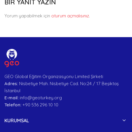
BIR YANIT YAZIN
Yorum yapabilmek için
oturum açmalısınız
.
GEO Global Eğitim Organizasyonu Limited Şirketi
Adres:
Nisbetiye Mah. Nisbetiye Cad. No:24 / 17 Beşiktaş
İstanbul
E-mail:
info@geoturkey.org
Telefon:
+90 536 296 10 10
KURUMSAL